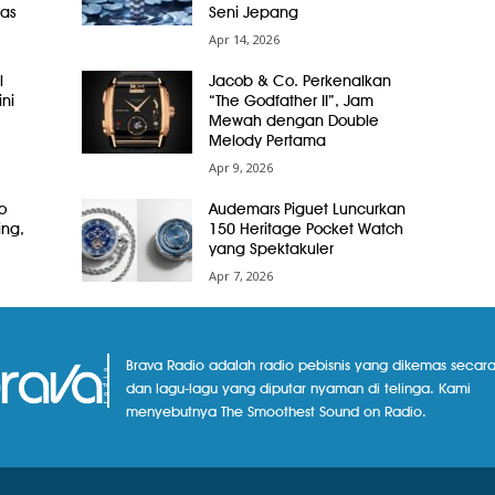
as
Seni Jepang
Apr 14, 2026
l
Jacob & Co. Perkenalkan
ni
“The Godfather II”, Jam
Mewah dengan Double
Melody Pertama
Apr 9, 2026
o
Audemars Piguet Luncurkan
ing,
150 Heritage Pocket Watch
yang Spektakuler
Apr 7, 2026
Brava Radio adalah radio pebisnis yang dikemas secara
dan lagu-lagu yang diputar nyaman di telinga. Kami
menyebutnya The Smoothest Sound on Radio.