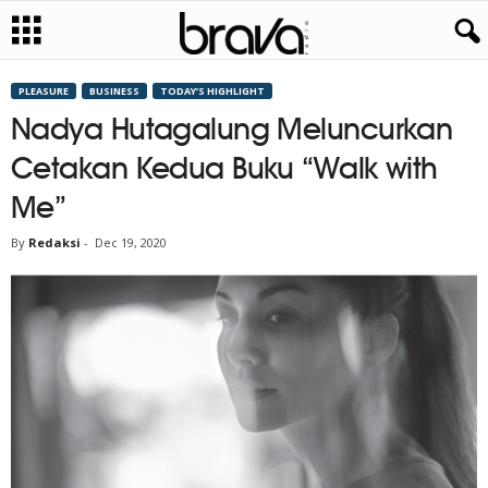
PLEASURE
BUSINESS
TODAY’S HIGHLIGHT
Nadya Hutagalung Meluncurkan
Cetakan Kedua Buku “Walk with
Me”
By
Redaksi
-
Dec 19, 2020