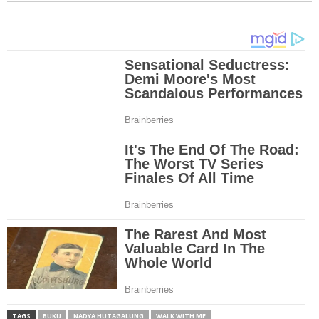
TAGS
BUKU
NADYA HUTAGALUNG
WALK WITH ME