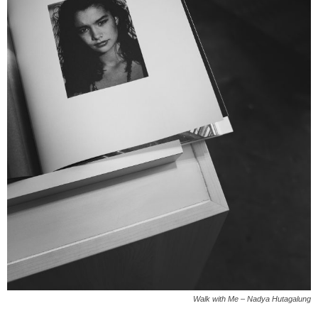
Walk with Me – Nadya Hutagalung