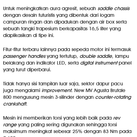
Untuk meningkatkan aura agresif, sebuah
saddle chassis
dengan desain futuristis yang dibentuk dari logam
campuran ringan dan dipadukan dengan air box serta
sebuah tangki trapesium berkapasitas 16,5 liter yang
diaplikasikan di tipe ini.
Fitur-fitur terbaru lainnya pada sepeda motor ini termasuk
passenger handles
yang tertutup,
double saddle
, lampu
belakang dan indikator LED, serta
digital instrument
panel
yang turut diperbarui.
Tidak hanya sisi tampilan luar saja, sektor dapur pacu
juga mengalami
improvement
. New MV Agusta Brutale
800 mengusung mesin 3-silinder dengan
counter-rotating
crankshaft
.
Mesin ini memberikan torsi yang lebih baik pada
rev
range
yang paling sering digunakan sehingga torsi
maksimum meningkat sebesar 25% dengan 83 Nm pada