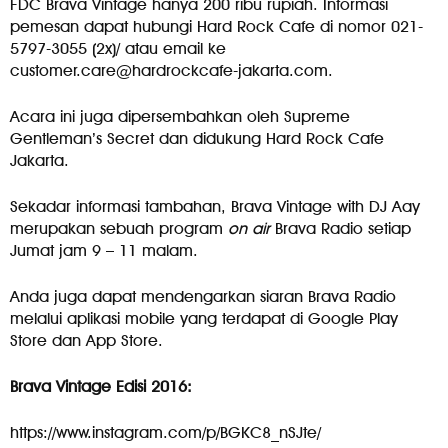
FDC Brava Vintage hanya 200 ribu rupiah. Informasi
pemesan dapat hubungi Hard Rock Cafe di nomor 021-
5797-3055 (2x)/ atau email ke
customer.care@hardrockcafe-jakarta.com
.
Acara ini juga dipersembahkan oleh Supreme
Gentleman’s Secret dan didukung Hard Rock Cafe
Jakarta.
Sekadar informasi tambahan, Brava Vintage with DJ Aay
merupakan sebuah program
on air
Brava Radio setiap
Jumat jam 9 – 11 malam.
Anda juga dapat mendengarkan siaran Brava Radio
melalui aplikasi mobile yang terdapat di Google Play
Store dan App Store.
Brava Vintage Edisi 2016:
https://www.instagram.com/p/BGKC8_nSJte/