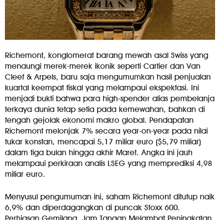
Richemont, konglomerat barang mewah asal Swiss yang
menaungi merek-merek ikonik seperti Cartier dan Van
Cleef & Arpels, baru saja mengumumkan hasil penjualan
kuartal keempat fiskal yang melampaui ekspektasi. Ini
menjadi bukti bahwa para high-spender alias pembelanja
terkaya dunia tetap setia pada kemewahan, bahkan di
tengah gejolak ekonomi makro global. Pendapatan
Richemont melonjak 7% secara year-on-year pada nilai
tukar konstan, mencapai 5,17 miliar euro ($5,79 miliar)
dalam tiga bulan hingga akhir Maret. Angka ini jauh
melampaui perkiraan analis LSEG yang memprediksi 4,98
miliar euro.
Menyusul pengumuman ini, saham Richemont ditutup naik
6,9% dan diperdagangkan di puncak Stoxx 600.
Perhiasan Gemilang, Jam Tangan Melambat Peningkatan