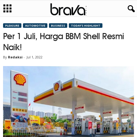
PLEASURE
AUTOMOTIVE
BUSINESS
TODAY’S HIGHLIGHT
Per 1 Juli, Harga BBM Shell Resmi
Naik!
By
Redaksi
-
Jul 1, 2022