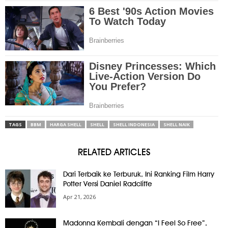
TAGS
BBM
HARGA SHELL
SHELL
SHELL INDONESIA
SHELL NAIK
RELATED ARTICLES
Dari Terbaik ke Terburuk, Ini Ranking Film Harry
Potter Versi Daniel Radcliffe
Apr 21, 2026
Madonna Kembali dengan “I Feel So Free”,