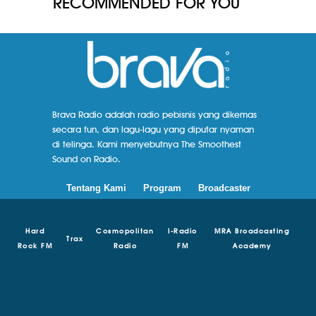
RECOMMENDED FOR YOU
Brava Radio adalah radio pebisnis yang dikemas
secara fun, dan lagu-lagu yang diputar nyaman
di telinga. Kami menyebutnya The Smoothest
Sound on Radio.
Tentang Kami
Program
Broadcaster
Hard
Cosmopolitan
I-Radio
MRA Broadcasting
Trax
Rock FM
Radio
FM
Academy