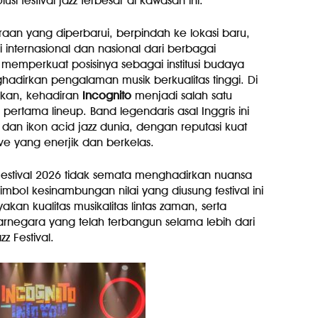
i festival jazz terbesar di kawasan ini.
an yang diperbarui, berpindah ke lokasi baru,
 internasional dan nasional dari berbagai
i memperkuat posisinya sebagai institusi budaya
hadirkan pengalaman musik berkualitas tinggi. Di
kan, kehadiran
Incognito
menjadi salah satu
pertama lineup. Band legendaris asal Inggris ini
dan ikon acid jazz dunia, dengan reputasi kuat
e yang enerjik dan berkelas.
 Festival 2026 tidak semata menghadirkan nuansa
imbol kesinambungan nilai yang diusung festival ini
kan kualitas musikalitas lintas zaman, serta
negara yang telah terbangun selama lebih dari
z Festival.