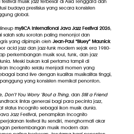
i festival musik jazz terbesar di Asia Tenggara dan
itusi budaya prestisius yang secara konsisten
gung global.
lineup
myBCA International Java Jazz Festival 2026
,
 salah satu sorotan paling menonjol dan
gris yang dipimpin oleh
Jean-Paul “Bluey” Maunick
por acid jazz dan jazz-funk modern sejak era 1980-
p perkembangan musik soul, funk, dan jazz
nia. Meski bukan kali pertama tampil di
diran Incognito selalu menjadi momen yang
bagai band live dengan kualitas musikalitas tinggi,
i panggung yang konsisten memikat penonton.
e
,
Don’t You Worry ’Bout a Thing
, dan
Still a Friend
dtrack lintas generasi bagi para pecinta jazz,
t status Incognito sebagai ikon musik dunia.
va Jazz Festival, penampilan Incognito
rjalanan festival itu sendiri, menghormati akar
 dengan perkembangan musik modern dan