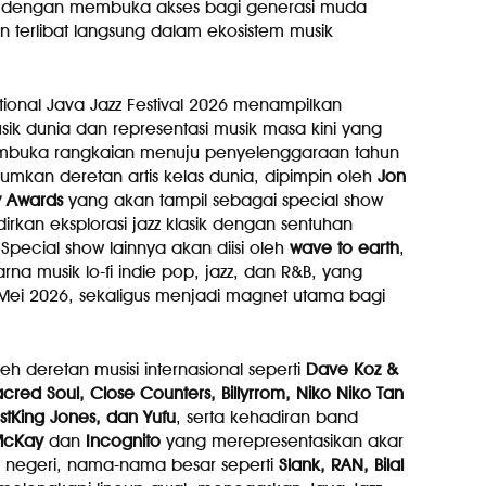
zz dengan membuka akses bagi generasi muda
 terlibat langsung dalam ekosistem musik
ional Java Jazz Festival 2026 menampilkan
ik dunia dan representasi musik masa kini yang
pembuka rangkaian menuju penyelenggaraan tahun
mumkan deretan artis kelas dunia, dipimpin oleh
Jon
 Awards
yang akan tampil sebagai special show
kan eksplorasi jazz klasik dengan sentuhan
Special show lainnya akan diisi oleh
wave to earth
,
a musik lo-fi indie pop, jazz, dan R&B, yang
 Mei 2026, sekaligus menjadi magnet utama bagi
eh deretan musisi internasional seperti
Dave Koz &
red Soul, Close Counters, Billyrrom, Niko Niko Tan
JustKing Jones, dan Yufu
, serta kehadiran band
 McKay
dan
Incognito
yang merepresentasikan akar
am negeri, nama-nama besar seperti
Slank, RAN, Bilal