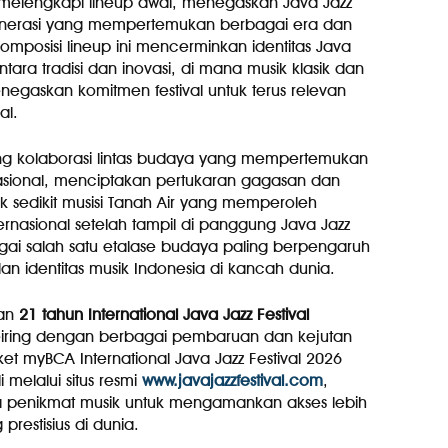
 melengkapi lineup awal, menegaskan Java Jazz
generasi yang mempertemukan berbagai era dan
mposisi lineup ini mencerminkan identitas Java
ntara tradisi dan inovasi, di mana musik klasik dan
egaskan komitmen festival untuk terus relevan
al.
uang kolaborasi lintas budaya yang mempertemukan
rnasional, menciptakan pertukaran gagasan dan
k sedikit musisi Tanah Air yang memperoleh
rnasional setelah tampil di panggung Java Jazz
ebagai salah satu etalase budaya paling berpengaruh
n identitas musik Indonesia di kancah dunia.
aan
21 tahun International Java Jazz Festival
seiring dengan berbagai pembaruan dan kejutan
ket myBCA International Java Jazz Festival 2026
 melalui situs resmi
www.javajazzfestival.com
,
 penikmat musik untuk mengamankan akses lebih
 prestisius di dunia.