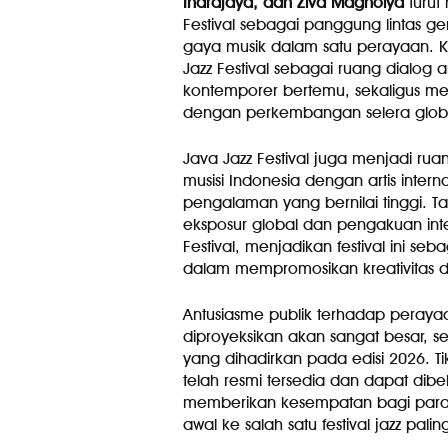
Indrajaya, dan Ziva Magnolya
turut
Festival sebagai panggung lintas 
gaya musik dalam satu perayaan. Ko
Jazz Festival sebagai ruang dialog a
kontemporer bertemu, sekaligus men
dengan perkembangan selera glob
Java Jazz Festival juga menjadi r
musisi Indonesia dengan artis inte
pengalaman yang bernilai tinggi. Ta
eksposur global dan pengakuan inte
Festival, menjadikan festival ini s
dalam mempromosikan kreativitas da
Antusiasme publik terhadap peray
diproyeksikan akan sangat besar, 
yang dihadirkan pada edisi 2026. Ti
telah resmi tersedia dan dapat dibeli
memberikan kesempatan bagi para
awal ke salah satu festival jazz paling