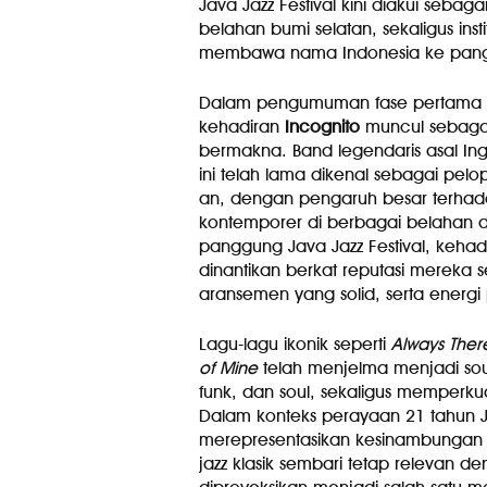
Java Jazz Festival kini diakui sebaga
belahan bumi selatan, sekaligus inst
membawa nama Indonesia ke pang
Dalam pengumuman fase pertama 
kehadiran
Incognito
muncul sebagai
bermakna. Band legendaris asal Ing
ini telah lama dikenal sebagai pelo
an, dengan pengaruh besar terhada
kontemporer di berbagai belahan du
panggung Java Jazz Festival, keha
dinantikan berkat reputasi mereka se
aransemen yang solid, serta energ
Lagu-lagu ikonik seperti
Always Ther
of Mine
telah menjelma menjadi soun
funk, dan soul, sekaligus memperkua
Dalam konteks perayaan 21 tahun Ja
merepresentasikan kesinambungan pe
jazz klasik sembari tetap relevan