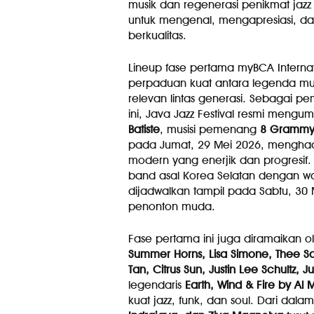
musik dan regenerasi penikmat ja
untuk mengenal, mengapresiasi, dan
berkualitas.
Lineup fase pertama myBCA Internat
perpaduan kuat antara legenda mus
relevan lintas generasi. Sebagai 
ini, Java Jazz Festival resmi mengu
Batiste
, musisi pemenang
8 Grammy
pada Jumat, 29 Mei 2026, menghadir
modern yang enerjik dan progresif. 
band asal Korea Selatan dengan warn
dijadwalkan tampil pada Sabtu, 30
penonton muda.
Fase pertama ini juga diramaikan ol
Summer Horns, Lisa Simone, Thee Sac
Tan, Citrus Sun, Justin Lee Schultz, 
legendaris
Earth, Wind & Fire by Al
kuat jazz, funk, dan soul. Dari dal