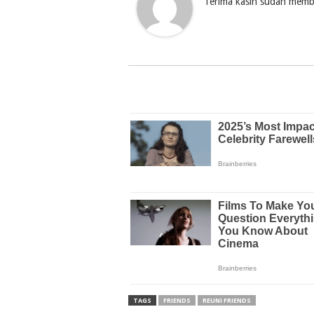
Terima kasih sudah membac
TAGS
FRIENDS
REUNI FRIENDS