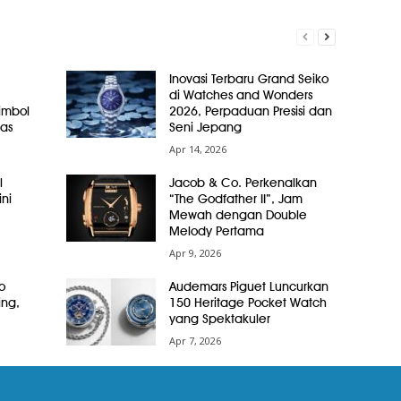
Inovasi Terbaru Grand Seiko
di Watches and Wonders
Simbol
2026, Perpaduan Presisi dan
as
Seni Jepang
Apr 14, 2026
l
Jacob & Co. Perkenalkan
ni
“The Godfather II”, Jam
Mewah dengan Double
Melody Pertama
Apr 9, 2026
o
Audemars Piguet Luncurkan
ing,
150 Heritage Pocket Watch
yang Spektakuler
Apr 7, 2026