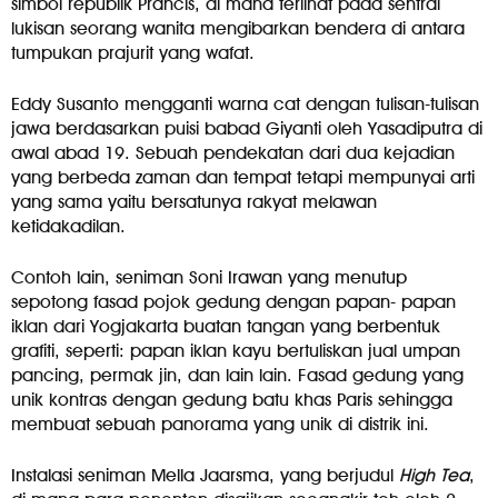
simbol republik Prancis, di mana terlihat pada sentral
lukisan seorang wanita mengibarkan bendera di antara
tumpukan prajurit yang wafat.
Eddy Susanto mengganti warna cat dengan tulisan-tulisan
jawa berdasarkan puisi babad Giyanti oleh Yasadiputra di
awal abad 19. Sebuah pendekatan dari dua kejadian
yang berbeda zaman dan tempat tetapi mempunyai arti
yang sama yaitu bersatunya rakyat melawan
ketidakadilan.
Contoh lain, seniman Soni Irawan yang menutup
sepotong fasad pojok gedung dengan papan- papan
iklan dari Yogjakarta buatan tangan yang berbentuk
grafiti, seperti: papan iklan kayu bertuliskan jual umpan
pancing, permak jin, dan lain lain. Fasad gedung yang
unik kontras dengan gedung batu khas Paris sehingga
membuat sebuah panorama yang unik di distrik ini.
Instalasi seniman Mella Jaarsma, yang berjudul
High Tea
,