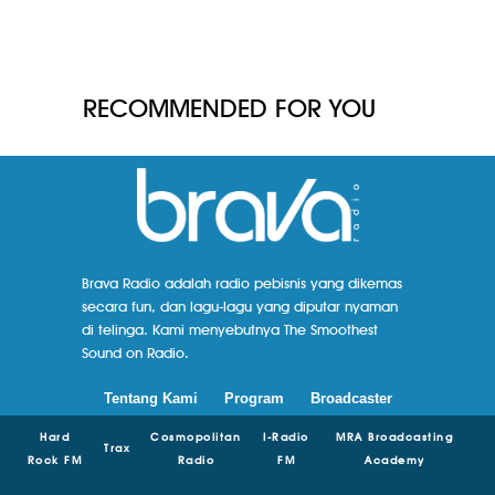
RECOMMENDED FOR YOU
Brava Radio adalah radio pebisnis yang dikemas
secara fun, dan lagu-lagu yang diputar nyaman
di telinga. Kami menyebutnya The Smoothest
Sound on Radio.
Tentang Kami
Program
Broadcaster
Hard
Cosmopolitan
I-Radio
MRA Broadcasting
Trax
Rock FM
Radio
FM
Academy