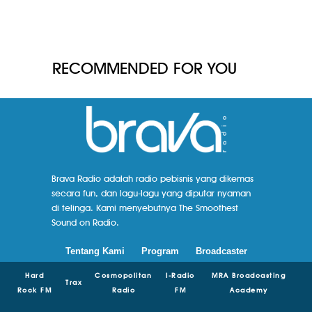
RECOMMENDED FOR YOU
Brava Radio adalah radio pebisnis yang dikemas
secara fun, dan lagu-lagu yang diputar nyaman
di telinga. Kami menyebutnya The Smoothest
Sound on Radio.
Tentang Kami
Program
Broadcaster
Hard
Cosmopolitan
I-Radio
MRA Broadcasting
Trax
Rock FM
Radio
FM
Academy