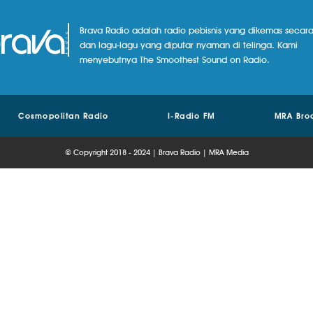
Brava Radio adalah radio pebisnis yang dikemas secara
dan lagu-lagu yang diputar nyaman di telinga. Kami
menyebutnya The Smoothest Sound on Radio.
Cosmopolitan Radio
I-Radio FM
MRA Bro
© Copyright 2018 - 2024 | Brava Radio | MRA Media