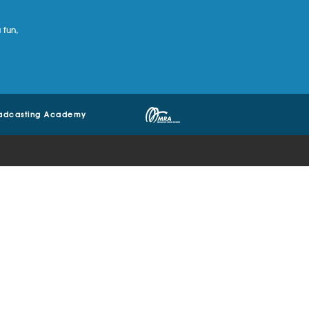
 fun,
adcasting Academy