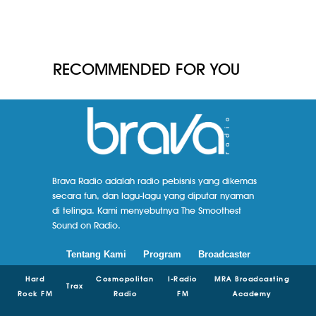
RECOMMENDED FOR YOU
Brava Radio adalah radio pebisnis yang dikemas
secara fun, dan lagu-lagu yang diputar nyaman
di telinga. Kami menyebutnya The Smoothest
Sound on Radio.
Tentang Kami
Program
Broadcaster
Hard
Cosmopolitan
I-Radio
MRA Broadcasting
Trax
Rock FM
Radio
FM
Academy