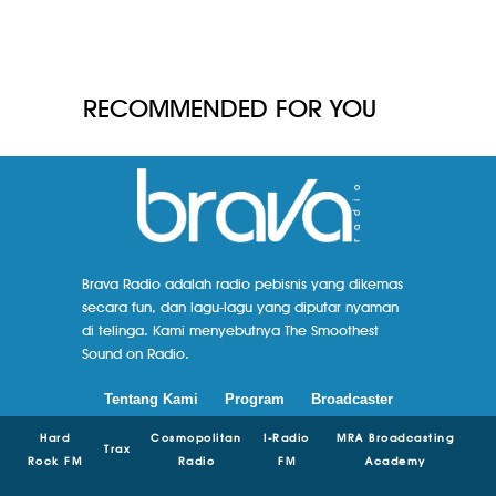
RECOMMENDED FOR YOU
Brava Radio adalah radio pebisnis yang dikemas
secara fun, dan lagu-lagu yang diputar nyaman
di telinga. Kami menyebutnya The Smoothest
Sound on Radio.
Tentang Kami
Program
Broadcaster
Hard
Cosmopolitan
I-Radio
MRA Broadcasting
Trax
Rock FM
Radio
FM
Academy