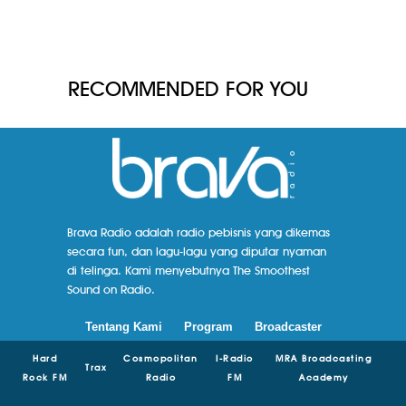
RECOMMENDED FOR YOU
Brava Radio adalah radio pebisnis yang dikemas
secara fun, dan lagu-lagu yang diputar nyaman
di telinga. Kami menyebutnya The Smoothest
Sound on Radio.
Tentang Kami
Program
Broadcaster
Hard
Cosmopolitan
I-Radio
MRA Broadcasting
Trax
Rock FM
Radio
FM
Academy