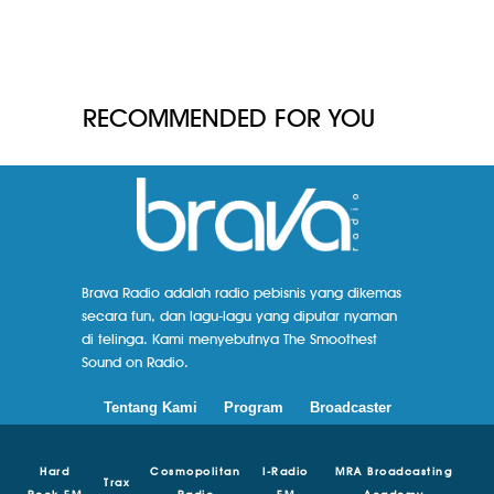
RECOMMENDED FOR YOU
Brava Radio adalah radio pebisnis yang dikemas
secara fun, dan lagu-lagu yang diputar nyaman
di telinga. Kami menyebutnya The Smoothest
Sound on Radio.
Tentang Kami
Program
Broadcaster
Hard
Cosmopolitan
I-Radio
MRA Broadcasting
Trax
Rock FM
Radio
FM
Academy