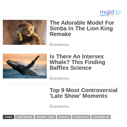
TAGS
CAFE RACER
DESERT SLED
DUCATI
EICMA 2016
SCRAMBLER