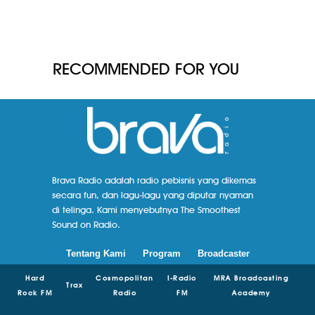
RECOMMENDED FOR YOU
Brava Radio adalah radio pebisnis yang dikemas
secara fun, dan lagu-lagu yang diputar nyaman
di telinga. Kami menyebutnya The Smoothest
Sound on Radio.
Tentang Kami
Program
Broadcaster
Hard
Cosmopolitan
I-Radio
MRA Broadcasting
Trax
Rock FM
Radio
FM
Academy