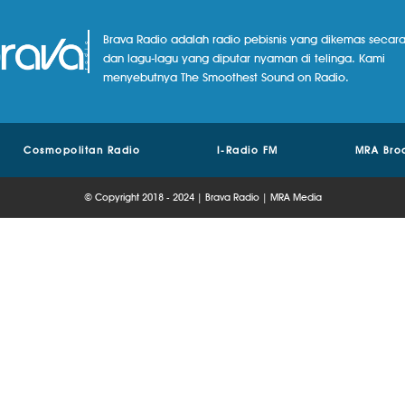
Brava Radio adalah radio pebisnis yang dikemas secara
dan lagu-lagu yang diputar nyaman di telinga. Kami
menyebutnya The Smoothest Sound on Radio.
Cosmopolitan Radio
I-Radio FM
MRA Bro
© Copyright 2018 - 2024 | Brava Radio | MRA Media