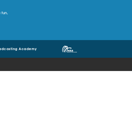
 fun,
adcasting Academy