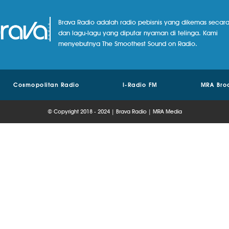
Brava Radio adalah radio pebisnis yang dikemas secara
dan lagu-lagu yang diputar nyaman di telinga. Kami
menyebutnya The Smoothest Sound on Radio.
Cosmopolitan Radio
I-Radio FM
MRA Bro
© Copyright 2018 - 2024 | Brava Radio | MRA Media