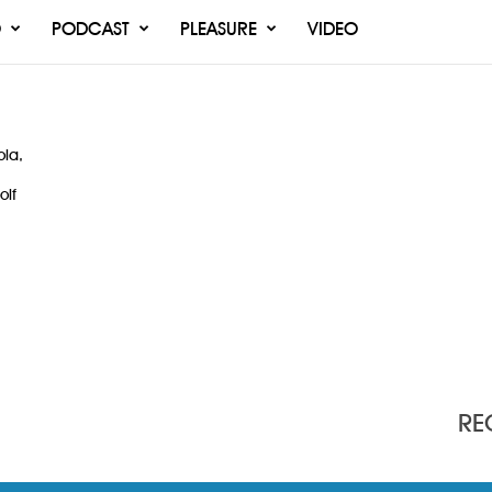
O
PODCAST
PLEASURE
VIDEO
la,
olf
RE