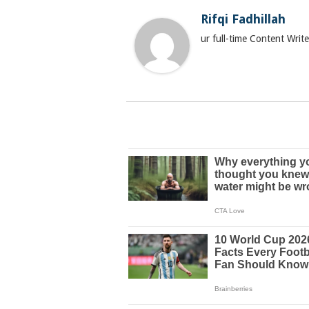
Rifqi Fadhillah
ur full-time Content Wri