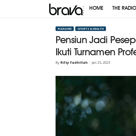
HOME
THE RADI
Brava
Radio
PLEASURE
SPORTS & HEALTH
Pensiun Jadi Pese
Ikuti Turnamen Prof
By
Rifqi Fadhillah
-
Jan 25, 2023