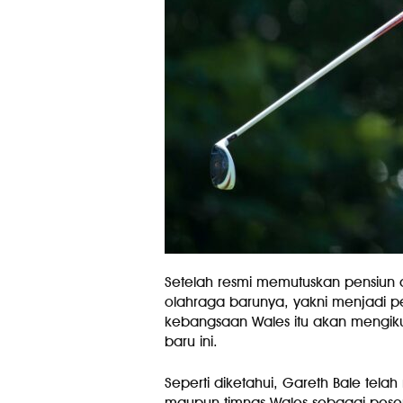
Setelah resmi memutuskan pensiun 
olahraga barunya, yakni menjadi pegol
kebangsaan Wales itu akan mengiku
baru ini.
Seperti diketahui, Gareth Bale tel
maupun timnas Wales sebagai pesepa