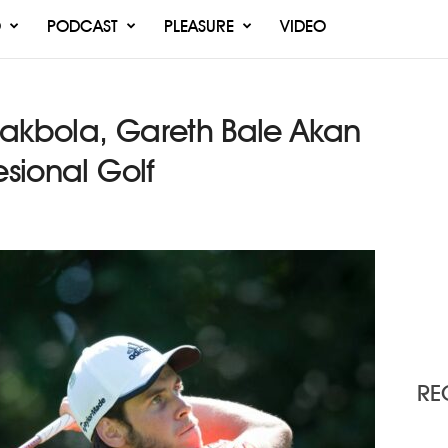
O
PODCAST
PLEASURE
VIDEO
pakbola, Gareth Bale Akan
esional Golf
RE