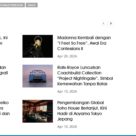
H BALE PENISUN
GOLF
, Ini
Madonna Kembali dengan
er
“I Feel So Free”, Awal Era
Confessions II
Apr 20, 2026
dan
Rolls-Royce Luncurkan
grafi
Coachbuild Collection
“Project Nightingale”, Simbol
Kemewahan Tanpa Batas
Apr 15, 2026
Seiko
Pengembangan Global
rs
Soho House Berlanjut, Kini
i dan
Hadir di Aoyama Tokyo
Jepang
Apr 13, 2026