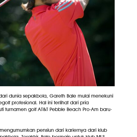
dari dunia sepakbola, Gareth Bale mulai menekuni
f profesional. Hal ini terlihat dari pria
ti turnamen golf AT&T Pebble Beach Pro-Am baru-
ah mengumumkan pensiun dari kariernya dari klub
kbola. Terakhir, Bale bermain untuk klub MLS,