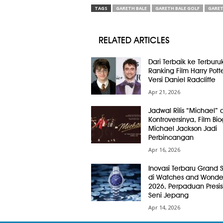
TAGS
GARETH BALE
GARETH BALE GOLF
GARET
RELATED ARTICLES
Dari Terbaik ke Terburuk
Ranking Film Harry Pott
Versi Daniel Radcliffe
Apr 21, 2026
Jadwal Rilis “Michael” 
Kontroversinya, Film Bio
Michael Jackson Jadi
Perbincangan
Apr 16, 2026
Inovasi Terbaru Grand 
di Watches and Wonde
2026, Perpaduan Presis
Seni Jepang
Apr 14, 2026