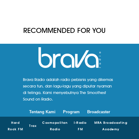
RECOMMENDED FOR YOU
Brava Radio adalah radio pebisnis yang dikemas
secara fun, dan lagu-lagu yang diputar nyaman
di telinga. Kami menyebutnya The Smoothest
Sound on Radio.
Tentang Kami
Program
Broadcaster
Hard
Cosmopolitan
I-Radio
MRA Broadcasting
Trax
Rock FM
Radio
FM
Academy