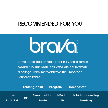
RECOMMENDED FOR YOU
Brava Radio adalah radio pebisnis yang dikemas
secara fun, dan lagu-lagu yang diputar nyaman
di telinga. Kami menyebutnya The Smoothest
Sound on Radio.
Tentang Kami
Program
Broadcaster
Hard
Cosmopolitan
I-Radio
MRA Broadcasting
Trax
Rock FM
Radio
FM
Academy