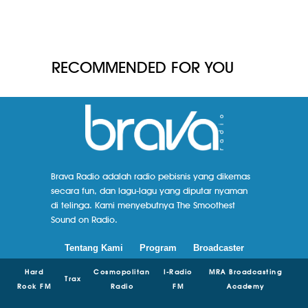
RECOMMENDED FOR YOU
Brava Radio adalah radio pebisnis yang dikemas
secara fun, dan lagu-lagu yang diputar nyaman
di telinga. Kami menyebutnya The Smoothest
Sound on Radio.
Tentang Kami
Program
Broadcaster
Hard
Cosmopolitan
I-Radio
MRA Broadcasting
Trax
Rock FM
Radio
FM
Academy