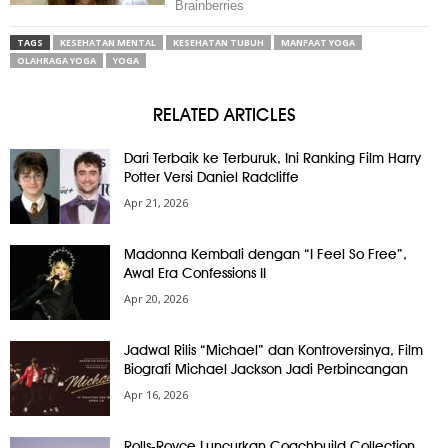
TAGS
KESEHATAN MENTAL
KESEHATAN TUBUH
MANFAAT YOGA
OLAHRAGA YOGA
YOGA
RELATED ARTICLES
Dari Terbaik ke Terburuk, Ini Ranking Film Harry
Potter Versi Daniel Radcliffe
Apr 21, 2026
Madonna Kembali dengan “I Feel So Free”,
Awal Era Confessions II
Apr 20, 2026
Jadwal Rilis “Michael” dan Kontroversinya, Film
Biografi Michael Jackson Jadi Perbincangan
Apr 16, 2026
Rolls-Royce Luncurkan Coachbuild Collection