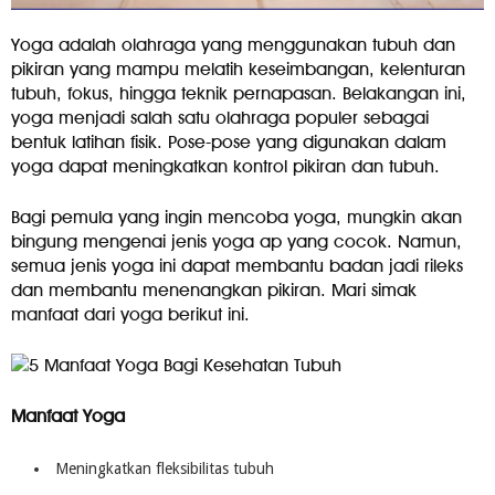
Yoga adalah olahraga yang menggunakan tubuh dan
pikiran yang mampu melatih keseimbangan, kelenturan
tubuh, fokus, hingga teknik pernapasan. Belakangan ini,
yoga menjadi salah satu olahraga populer sebagai
bentuk latihan fisik. Pose-pose yang digunakan dalam
yoga dapat meningkatkan kontrol pikiran dan tubuh.
Bagi pemula yang ingin mencoba yoga, mungkin akan
bingung mengenai jenis yoga ap yang cocok. Namun,
semua jenis yoga ini dapat membantu badan jadi rileks
dan membantu menenangkan pikiran. Mari simak
manfaat dari yoga berikut ini.
Manfaat Yoga
Meningkatkan fleksibilitas tubuh