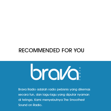
RECOMMENDED FOR YOU
Brava Radio adalah radio pebisnis yang dikemas
secara fun, dan lagu-lagu yang diputar nyaman
di telinga. Kami menyebutnya The Smoothest
Sound on Radio.