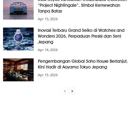
“Project Nightingale”, Simbol Kemewahan
Tanpa Batas
Apr 15, 2026
Inovasi Terbaru Grand Seiko di Watches and
Wonders 2026, Perpaduan Presisi dan Seni
Jepang
Apr 14, 2026
Pengembangan Global Soho House Berlanjut,
Kini Hadir di Aoyama Tokyo Jepang
Apr 13, 2026