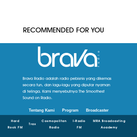
RECOMMENDED FOR YOU
Brava Radio adalah radio pebisnis yang dikemas
secara fun, dan lagu-lagu yang diputar nyaman
di telinga. Kami menyebutnya The Smoothest
Sound on Radio.
Tentang Kami
Program
Broadcaster
Hard
Cosmopolitan
I-Radio
MRA Broadcasting
Trax
Rock FM
Radio
FM
Academy