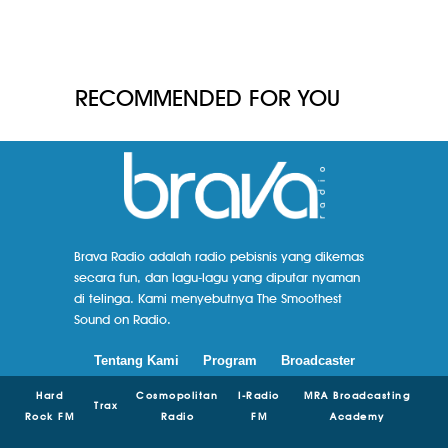
RECOMMENDED FOR YOU
Brava Radio adalah radio pebisnis yang dikemas
secara fun, dan lagu-lagu yang diputar nyaman
di telinga. Kami menyebutnya The Smoothest
Sound on Radio.
Tentang Kami
Program
Broadcaster
Hard
Cosmopolitan
I-Radio
MRA Broadcasting
Trax
Rock FM
Radio
FM
Academy