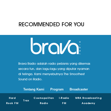
RECOMMENDED FOR YOU
Brava Radio adalah radio pebisnis yang dikemas
secara fun, dan lagu-lagu yang diputar nyaman
di telinga. Kami menyebutnya The Smoothest
Sound on Radio.
Tentang Kami
Program
Broadcaster
Hard
Cosmopolitan
I-Radio
MRA Broadcasting
Trax
Rock FM
Radio
FM
Academy