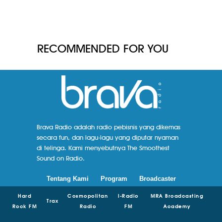
RECOMMENDED FOR YOU
Brava Radio adalah radio pebisnis yang dikemas
secara fun, dan lagu-lagu yang diputar nyaman
di telinga. Kami menyebutnya The Smoothest
Sound on Radio.
Tentang Kami
Program
Broadcaster
Hard
Cosmopolitan
I-Radio
MRA Broadcasting
Trax
Rock FM
Radio
FM
Academy