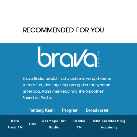
RECOMMENDED FOR YOU
Brava Radio adalah radio pebisnis yang dikemas
secara fun, dan lagu-lagu yang diputar nyaman
di telinga. Kami menyebutnya The Smoothest
Sound on Radio.
Tentang Kami
Program
Broadcaster
Hard
Cosmopolitan
I-Radio
MRA Broadcasting
Trax
Rock FM
Radio
FM
Academy