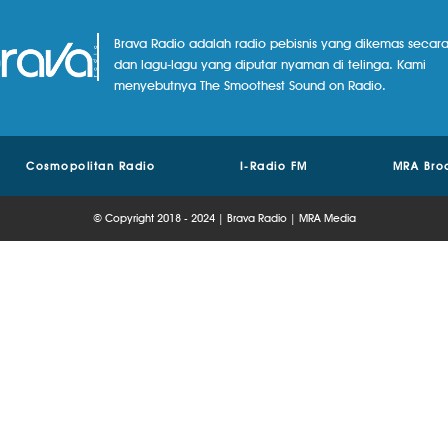
Brava Radio adalah radio pebisnis yang dikemas secara
dan lagu-lagu yang diputar nyaman di telinga. Kami
menyebutnya The Smoothest Sound on Radio.
Cosmopolitan Radio
I-Radio FM
MRA Bro
© Copyright 2018 - 2024 | Brava Radio | MRA Media