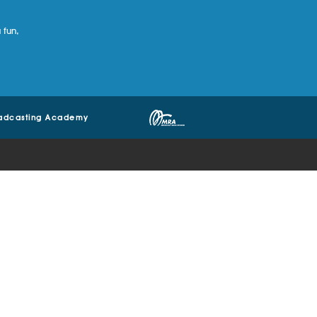
 fun,
adcasting Academy