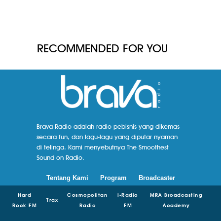
RECOMMENDED FOR YOU
Brava Radio adalah radio pebisnis yang dikemas
secara fun, dan lagu-lagu yang diputar nyaman
di telinga. Kami menyebutnya The Smoothest
Sound on Radio.
Tentang Kami
Program
Broadcaster
Hard
Cosmopolitan
I-Radio
MRA Broadcasting
Trax
Rock FM
Radio
FM
Academy