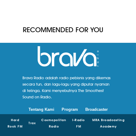
RECOMMENDED FOR YOU
Brava Radio adalah radio pebisnis yang dikemas
secara fun, dan lagu-lagu yang diputar nyaman
di telinga. Kami menyebutnya The Smoothest
Sound on Radio.
Tentang Kami
Program
Broadcaster
Hard
Cosmopolitan
I-Radio
MRA Broadcasting
Trax
Rock FM
Radio
FM
Academy