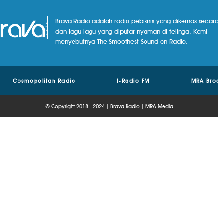
Brava Radio adalah radio pebisnis yang dikemas secara
dan lagu-lagu yang diputar nyaman di telinga. Kami
menyebutnya The Smoothest Sound on Radio.
Cosmopolitan Radio
I-Radio FM
MRA Bro
© Copyright 2018 - 2024 | Brava Radio | MRA Media