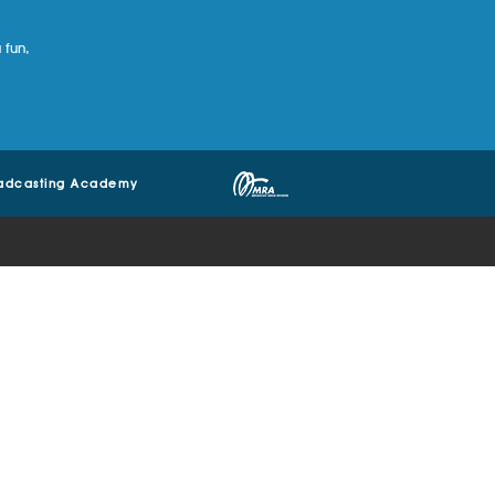
 fun,
adcasting Academy