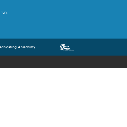
 fun,
adcasting Academy