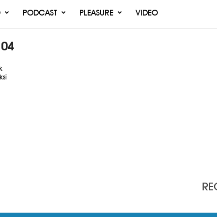
O
PODCAST
PLEASURE
VIDEO
 04
k
si
RE