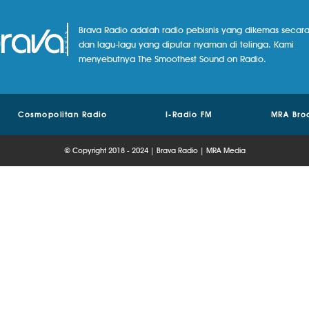
Brava Radio adalah radio pebisnis yang dikemas secara
dan lagu-lagu yang diputar nyaman di telinga. Kami
menyebutnya The Smoothest Sound on Radio.
Cosmopolitan Radio
I-Radio FM
MRA Bro
© Copyright 2018 - 2024 | Brava Radio | MRA Media