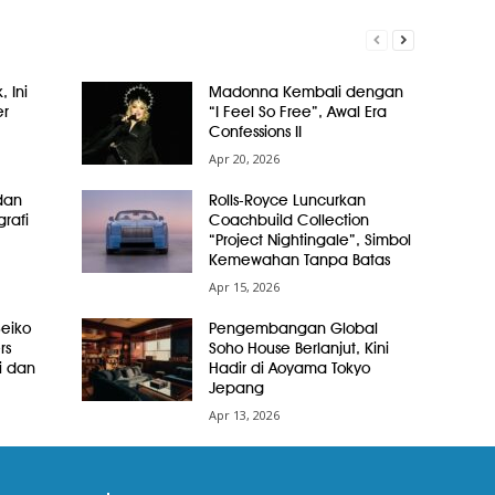
, Ini
Madonna Kembali dengan
er
“I Feel So Free”, Awal Era
Confessions II
Apr 20, 2026
dan
Rolls-Royce Luncurkan
grafi
Coachbuild Collection
“Project Nightingale”, Simbol
Kemewahan Tanpa Batas
Apr 15, 2026
Seiko
Pengembangan Global
rs
Soho House Berlanjut, Kini
i dan
Hadir di Aoyama Tokyo
Jepang
Apr 13, 2026