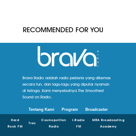
RECOMMENDED FOR YOU
Brava Radio adalah radio pebisnis yang dikemas
secara fun, dan lagu-lagu yang diputar nyaman
di telinga. Kami menyebutnya The Smoothest
Sound on Radio.
Tentang Kami
Program
Broadcaster
Hard
Cosmopolitan
I-Radio
MRA Broadcasting
Trax
Rock FM
Radio
FM
Academy