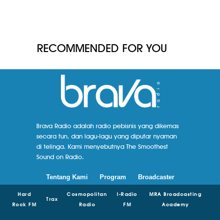
RECOMMENDED FOR YOU
Brava Radio adalah radio pebisnis yang dikemas
secara fun, dan lagu-lagu yang diputar nyaman
di telinga. Kami menyebutnya The Smoothest
Sound on Radio.
Tentang Kami
Program
Broadcaster
Hard
Cosmopolitan
I-Radio
MRA Broadcasting
Trax
Rock FM
Radio
FM
Academy