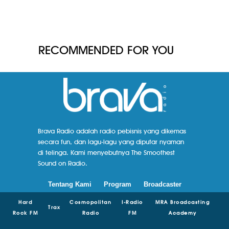
RECOMMENDED FOR YOU
Brava Radio adalah radio pebisnis yang dikemas
secara fun, dan lagu-lagu yang diputar nyaman
di telinga. Kami menyebutnya The Smoothest
Sound on Radio.
Tentang Kami
Program
Broadcaster
Hard
Cosmopolitan
I-Radio
MRA Broadcasting
Trax
Rock FM
Radio
FM
Academy