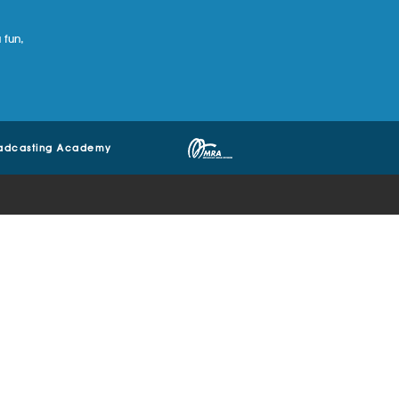
 fun,
adcasting Academy