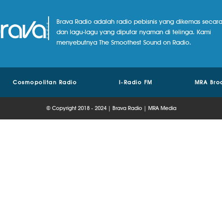
Brava Radio adalah radio pebisnis yang dikemas secara
dan lagu-lagu yang diputar nyaman di telinga. Kami
menyebutnya The Smoothest Sound on Radio.
Cosmopolitan Radio
I-Radio FM
MRA Bro
© Copyright 2018 - 2024 | Brava Radio | MRA Media