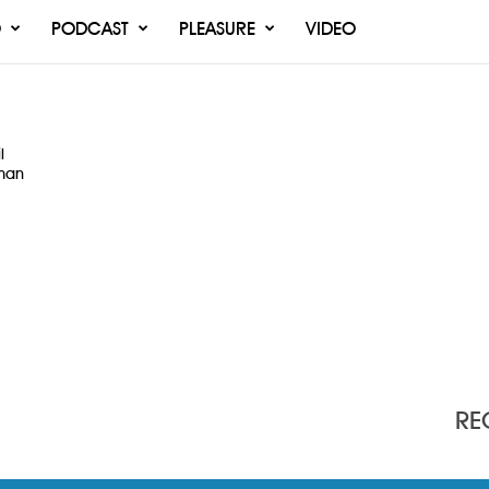
O
PODCAST
PLEASURE
VIDEO
l
man
RE