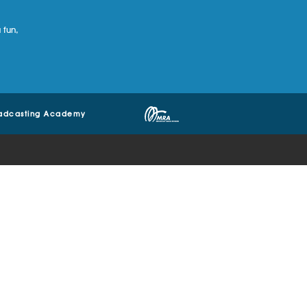
 fun,
adcasting Academy