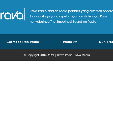
Brava Radio adalah radio pebisnis yang dikemas secara
dan lagu-lagu yang diputar nyaman di telinga. Kami
menyebutnya The Smoothest Sound on Radio.
Cosmopolitan Radio
I-Radio FM
MRA Bro
© Copyright 2018 - 2024 | Brava Radio | MRA Media