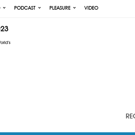
O
PODCAST
PLEASURE
VIDEO
023
orld’s
RE