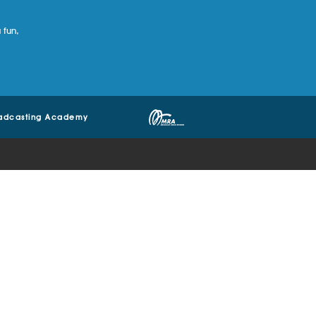
 fun,
adcasting Academy