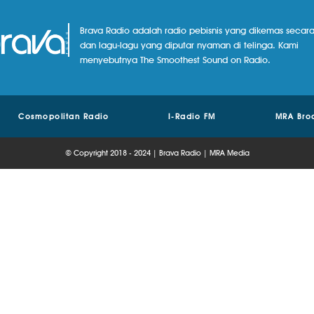
Brava Radio adalah radio pebisnis yang dikemas secara
dan lagu-lagu yang diputar nyaman di telinga. Kami
menyebutnya The Smoothest Sound on Radio.
Cosmopolitan Radio
I-Radio FM
MRA Bro
© Copyright 2018 - 2024 | Brava Radio | MRA Media