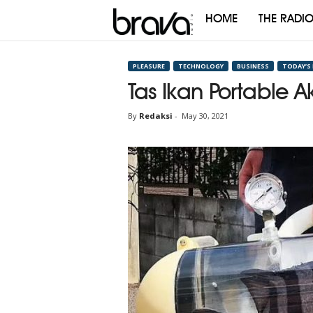
HOME
THE RADI
Brava
Radio
PLEASURE
TECHNOLOGY
BUSINESS
TODAY’S
Tas Ikan Portable A
By
Redaksi
-
May 30, 2021