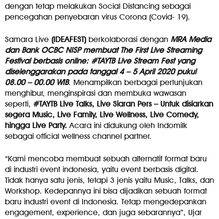
dengan tetap melakukan Social Distancing sebagai
pencegahan penyebaran virus Corona (Covid- 19).
Samara Live
(IDEAFEST)
berkolaborasi dengan
MRA Media
dan Bank OCBC NISP membuat The First Live Streaming
Festival berbasis online: #TAYTB Live Stream Fest yang
diselenggarakan pada tanggal 4 – 5 April 2020 pukul
08.00 – 00.00 WIB
. Menampilkan berbagai pertunjukan
menghibur, menginspirasi dan membuka wawasan
seperti,
#TAYTB Live Talks, Live Siaran Pers – Untuk disiarkan
segera Music, Live Family, Live Wellness, Live Comedy,
hingga Live Party.
Acara ini didukung oleh Indomilk
sebagai official wellness channel partner.
“Kami mencoba membuat sebuah alternatif format baru
di industri event indonesia, yaitu event berbasis digital.
Tidak hanya satu jenis, tetapi 3 jenis yaitu Music, Talks, dan
Workshop. Kedepannya ini bisa dijadikan sebuah format
baru industri event di Indonesia. Tetap mengedepankan
engagement, experience, dan juga sebarannya”, Ujar