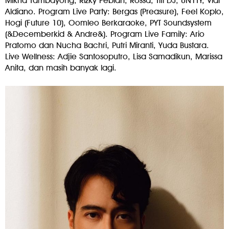
Mikha Tambayong, Rizky Febian, Rossa, Titi DJ, UN1TY, Vidi
Aldiano. Program Live Party: Bergas (Preasure), Feel Koplo,
Hogi (Future 10), Oomleo Berkaraoke, PYT Soundsystem
(&Decemberkid & Andre&). Program Live Family: Ario
Pratomo dan Nucha Bachri, Putri Miranti, Yuda Bustara.
Live Wellness: Adjie Santosoputro, Lisa Samadikun, Marissa
Anita, dan masih banyak lagi.