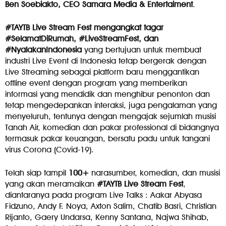
Ben Soebiakto, CEO Samara Media & Entertaiment
.
#TAYTB Live Stream Fest mengangkat tagar
#SelamatDiRumah, #LiveStreamFest, dan
#NyalakanIndonesia
yang bertujuan untuk membuat
industri Live Event di Indonesia tetap bergerak dengan
Live Streaming sebagai platform baru menggantikan
offline event dengan program yang memberikan
informasi yang mendidik dan menghibur penonton dan
tetap mengedepankan interaksi, juga pengalaman yang
menyeluruh, tentunya dengan mengajak sejumlah musisi
Tanah Air, komedian dan pakar professional di bidangnya
termasuk pakar keuangan, bersatu padu untuk tangani
virus Corona (Covid-19).
Telah siap tampil
100+
narasumber, komedian, dan musisi
yang akan meramaikan
#TAYTB Live Stream Fest
,
diantaranya pada program Live Talks : Aakar Abyasa
Fidzuno, Andy F. Noya, Axton Salim, Chatib Basri, Christian
Rijanto, Gaery Undarsa, Kenny Santana, Najwa Shihab,