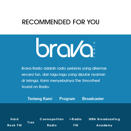
RECOMMENDED FOR YOU
Brava Radio adalah radio pebisnis yang dikemas
secara fun, dan lagu-lagu yang diputar nyaman
di telinga. Kami menyebutnya The Smoothest
Sound on Radio.
Tentang Kami
Program
Broadcaster
Hard
Cosmopolitan
I-Radio
MRA Broadcasting
Trax
Rock FM
Radio
FM
Academy