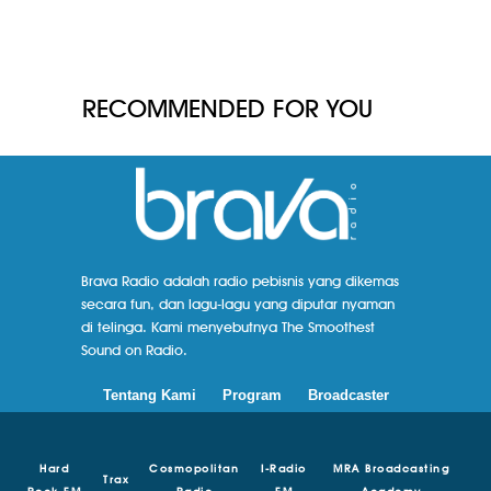
RECOMMENDED FOR YOU
Brava Radio adalah radio pebisnis yang dikemas
secara fun, dan lagu-lagu yang diputar nyaman
di telinga. Kami menyebutnya The Smoothest
Sound on Radio.
Tentang Kami
Program
Broadcaster
Hard
Cosmopolitan
I-Radio
MRA Broadcasting
Trax
Rock FM
Radio
FM
Academy