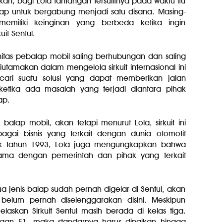
rikan, bagi Lola tantangan tersulitnya pada waktu itu
p untuk bergabung menjadi satu disana. Masing-
emiliki keinginan yang berbeda ketika ingin
it Sentul.
unitas pebalap mobil saling berhubungan dan saling
tamakan dalam mengelola sirkuit internasional ini
ri suatu solusi yang dapat memberikan jalan
 ketika ada masalah yang terjadi diantara pihak
ap.
 balap mobil, akan tetapi menurut Lola, sirkuit ini
agai bisnis yang terkait dengan dunia otomotif
jak tahun 1993, Lola juga mengungkapkan bahwa
sama dengan pemerintah dan pihak yang terkait
a jenis balap sudah pernah digelar di Sentul, akan
belum pernah diselenggarakan disini. Meskipun
elaskan Sirkuit Sentul masih berada di kelas tiga.
araan F1, maka standarnya harus dinaikan hingga