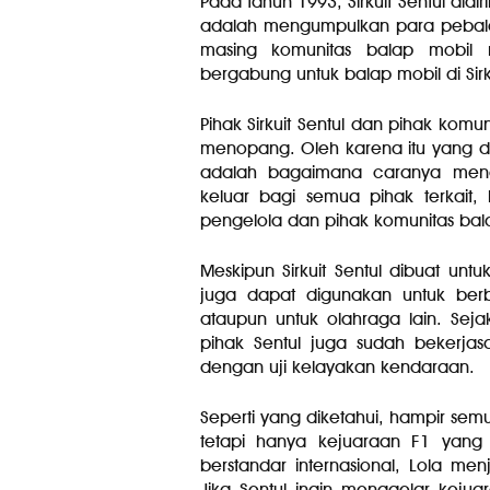
Pada tahun 1993, Sirkuit Sentul didi
adalah mengumpulkan para pebala
masing komunitas balap mobil m
bergabung untuk balap mobil di Sirku
Pihak Sirkuit Sentul dan pihak kom
menopang. Oleh karena itu yang diu
adalah bagaimana caranya menca
keluar bagi semua pihak terkait,
pengelola dan pihak komunitas bal
Meskipun Sirkuit Sentul dibuat untuk
juga dapat digunakan untuk berb
ataupun untuk olahraga lain. Se
pihak Sentul juga sudah bekerja
dengan uji kelayakan kendaraan.
Seperti yang diketahui, hampir semu
tetapi hanya kejuaraan F1 yang 
berstandar internasional, Lola menj
Jika Sentul ingin menggelar keju