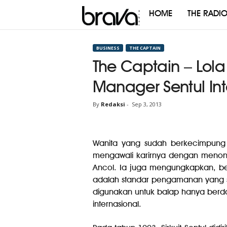
HOME
THE RADI
Brava
Radio
BUSINESS
THE CAPTAIN
The Captain – Lol
Manager Sentul Inte
By
Redaksi
-
Sep 3, 2013
Wanita yang sudah berkecimpung d
mengawali karirnya dengan menonto
Ancol. Ia juga mengungkapkan, ber
adalah standar pengamanan yang sem
digunakan untuk balap hanya berdasa
internasional.