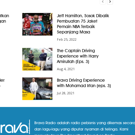
atkan
Jeff Hamilton, Sosok Dibalik
gan
Pembuatan 75 Jaket
Pemain NBA Terbaik
Sepanjang Masa
Feb 25, 2022
The Captain Driving
Experience with Harry
Amirullah (Eps. 3)
Aug 4, 2021
der
Brava Driving Experience
–
with Mohamad Irfan (eps. 3)
Jul 28, 2021
Brava Radio adalah radio pebisnis yang dikemas secara
dan lagu-lagu yang diputar nyaman di telinga. Kami