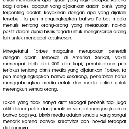
bagi Forbes, apapun yang dijalankan dalam bisnis, yang
terpenting adalah keyakinan dengan apa yang dijalani
tersebut. Ia pun mengungkapkan bahwa Forbes media
menulis tentang orang-orang yang melakukan hal-hal
positif dalam dunia bisnis terjadi untuk menginspirasi orang
lain untuk mencapai kesuksesan.
Mnegetahui Forbes magazine merupakan penerbit
dengan oplah terbesar di Amerika Serikat, yakni
mencapai lebih dari 900 ribu kopi, pembicaraan pun
terfokus tentang bisnis media yang dijalankan Forbes. Ia
pun mengungkapkan bahwa sekarang, penerbitan harus
menggabungkan media cetak dan media online untuk
merengkuh semua orang.
Tokoh yang tidak hanya aktif sebagai pebisnis tapi juga
aktif dalam politik dan jurnalis ini sempat mengungkapkan
bahwa baginya, bisnis media adalah sesuatu yang sangat
menarik karena banyak kreativitas dan inovasi terdapat
didalamnya.