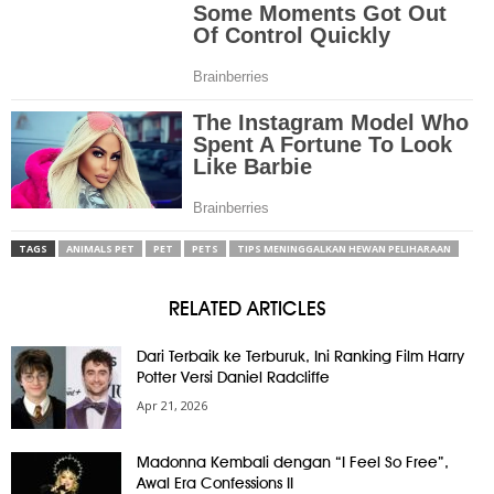
TAGS
ANIMALS PET
PET
PETS
TIPS MENINGGALKAN HEWAN PELIHARAAN
RELATED ARTICLES
Dari Terbaik ke Terburuk, Ini Ranking Film Harry
Potter Versi Daniel Radcliffe
Apr 21, 2026
Madonna Kembali dengan “I Feel So Free”,
Awal Era Confessions II