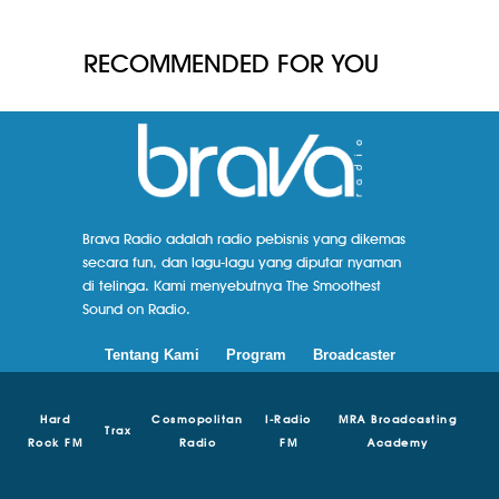
RECOMMENDED FOR YOU
Brava Radio adalah radio pebisnis yang dikemas
secara fun, dan lagu-lagu yang diputar nyaman
di telinga. Kami menyebutnya The Smoothest
Sound on Radio.
Tentang Kami
Program
Broadcaster
Hard
Cosmopolitan
I-Radio
MRA Broadcasting
Trax
Rock FM
Radio
FM
Academy